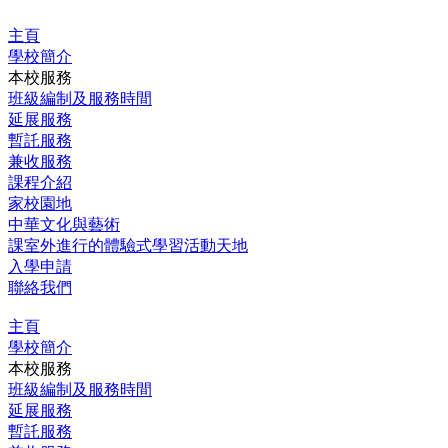
跳
主頁
至
學校簡介
主
本校服務
要
班級編制及服務時間
內
延展服務
容
暫託服務
兼收服務
課程介紹
家校園地
中華文化與藝術
課室外進行的體驗式學習活動天地
入學申請
聯絡我們
主頁
學校簡介
本校服務
班級編制及服務時間
延展服務
暫託服務