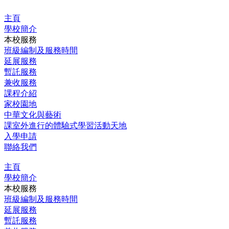
跳
主頁
至
學校簡介
主
本校服務
要
班級編制及服務時間
內
延展服務
容
暫託服務
兼收服務
課程介紹
家校園地
中華文化與藝術
課室外進行的體驗式學習活動天地
入學申請
聯絡我們
主頁
學校簡介
本校服務
班級編制及服務時間
延展服務
暫託服務