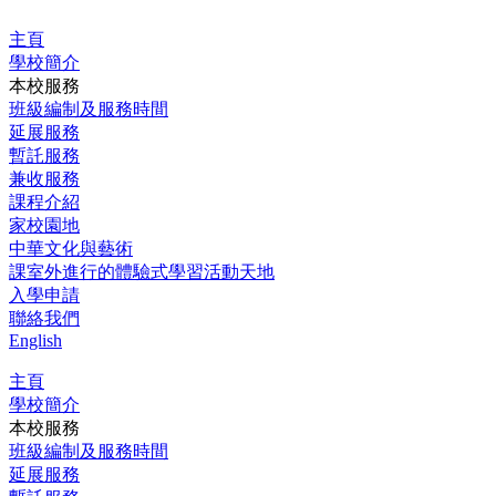
跳
主頁
至
學校簡介
主
本校服務
要
班級編制及服務時間
內
延展服務
容
暫託服務
兼收服務
課程介紹
家校園地
中華文化與藝術
課室外進行的體驗式學習活動天地
入學申請
聯絡我們
English
主頁
學校簡介
本校服務
班級編制及服務時間
延展服務