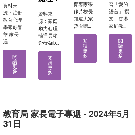
育專家張
習「愛的
資料來
作芳校長
語言」 撰
源：註冊
資料來
知道大家
文：香港
教育心理
源：家庭
曾否聽…
家庭教…
學家彭智
動力心理
華 家長
輔導員賴
閱
閱
遇…
舜薇&nb…
讀
讀
更
更
多
多
閱
閱
讀
讀
更
更
多
多
教育局 家長電子專遞 - 2024年5月
31日