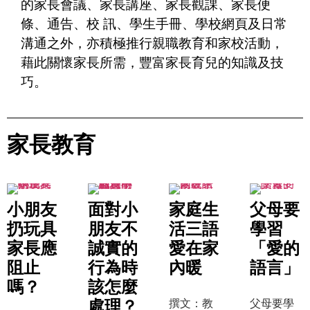
的家長會議、家長講座、家長觀課、家長便
條、通告、校 訊、學生手冊、學校網頁及日常
溝通之外，亦積極推行親職教育和家校活動，
藉此關懷家長所需，豐富家長育兒的知識及技
巧。
家長教育
小朋友
面對小
家庭生
父母要
扔玩具
朋友不
活三語
學習
家長應
誠實的
愛在家
「愛的
阻止
行為時
內暖
語言」
嗎？
該怎麼
處理？
撰文：教
父母要學