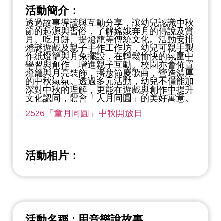
活動簡介：
透過故事導讀與互動分享，讓幼兒認識中秋
節的起源與習俗，了解嫦娥奔月的傳說及賞
月、吃月餅、提燈籠等傳統文化。活動安排
燈謎遊戲及親子手作工作坊，幼兒可親手製
作紙燈籠與月兔擺設，在輕鬆愉快的氛圍中
學習與創作，增進親子互動。校園亦會佈置
燈籠與月亮裝飾，播放節慶歌曲，營造濃厚
的中秋氣氛。透過多元活動，幼兒不僅能加
深對中秋的理解，更能在遊戲與創作中提升
文化認同，體會「人月同圓」的美好寓意。
2526「童月同圓」中秋開放日
活動相片：
活動名稱 : 用音樂說故事