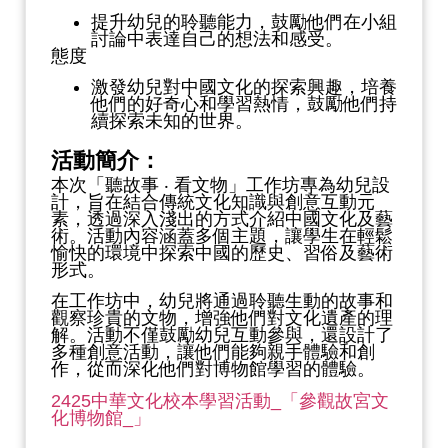
提升幼兒的聆聽能力，鼓勵他們在小組
討論中表達自己的想法和感受。
態度
激發幼兒對中國文化的探索興趣，培養
他們的好奇心和學習熱情，鼓勵他們持
續探索未知的世界。
活動簡介：
本次「聽故事 ‧ 看文物」工作坊專為幼兒設
計，旨在結合傳統文化知識與創意互動元
素，透過深入淺出的方式介紹中國文化及藝
術。活動內容涵蓋多個主題，讓學生在輕鬆
愉快的環境中探索中國的歷史、習俗及藝術
形式。
在工作坊中，幼兒將通過聆聽生動的故事和
觀察珍貴的文物，增強他們對文化遺產的理
解。活動不僅鼓勵幼兒互動參與，還設計了
多種創意活動，讓他們能夠親手體驗和創
作，從而深化他們對博物館學習的體驗。
2425中華文化校本學習活動_「參觀故宮文
化博物館_」