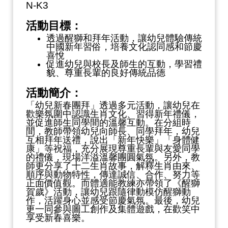
N-K3
活動目標：
透過醒獅和拜年活動，讓幼兒體驗傳統
中國新年習俗，培養文化認同感和節慶
喜悅
促進幼兒與校長及師生的互動，學習禮
貌、尊重長輩的良好傳統品德
活動簡介：
「幼兒新春團拜」透過多元活動，讓幼兒在
歡樂氛圍中認識生肖文化、習得新年禮儀，
並促進師生同學間的溫馨互動。在分組時
間，教師帶領幼兒向師長、同學拜年，幼兒
互相拜年送禮，說出「新年快樂」「身體健
康」等祝福，充分展現尊重長輩與友愛同學
的禮儀，現場洋溢溫馨團圓氣氛。另外，教
師更分享了十二生肖故事，解釋生肖由來、
順序與動物特性，傳達誠信、合作、努力等
正面價值觀。而體適能教練亦帶領了《醒獅
賀歲》活動，讓幼兒跟隨律動模仿醒獅動
作，活躍身心並感受節慶氣氛。最後，幼兒
更一同參與圖工創作及集體遊戲，在歡笑中
享受新春喜樂。