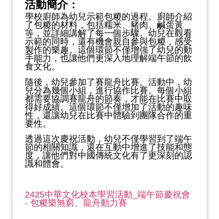
活動簡介：
學校廚師為幼兒示範包糉的過程。廚師介紹
了包糉的材料，包括糯米、豬肉、鹹蛋黃
等，並詳細講解了每一個步驟。幼兒在觀看
示範的同時，還有機會親自參與包糉，感受
製作的樂趣。這個環節不僅增強了幼兒的動
手能力，也讓他們更深入地理解端午節的飲
食文化。
隨後，幼兒參加了賽龍舟比賽。活動中，幼
兒分為幾個小組，進行協作比賽。每個小組
都需要協調賽龍舟的節奏，才能在比賽中取
得好成績。這個環節不僅增加了活動的趣味
性，還讓幼兒在比賽中體驗到團隊合作的重
要性。
透過這次慶祝活動，幼兒不僅學習到了端午
節的相關知識，還在互動中增進了技能和態
度，讓他們對中國傳統文化有了更深刻的認
識和體會。
2425中華文化校本學習活動_端午節慶祝會
- 包糉樂無窮、龍舟動力賽