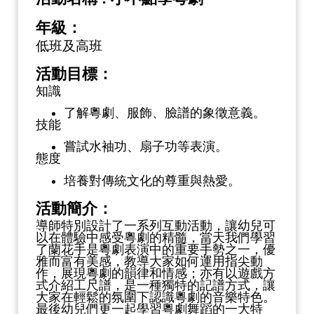
年級：
低班及高班
活動目標：
知識
了解粵劇、服飾、臉譜的象徵意義。
技能
嘗試水袖功、扇子功等表演。
態度
培養對傳統文化的尊重與熱愛。
活動簡介：
導師特別設計了一系列互動活動，讓幼兒可
以在體驗中感受粵劇的精髓，當天我們學習
了蘭花手是粵劇表演中的重要手勢之一，優
雅而富有美感，教導大家如何運用指尖動
作，展現粵劇的韻律和情感；亦有以遊戲方
式介紹工尺譜，是一種獨特的記譜方式，讓
大家在輕鬆的氛圍下認識粵劇的音樂特色。
最後幼兒們更一起學習粵劇舞蹈的一大特