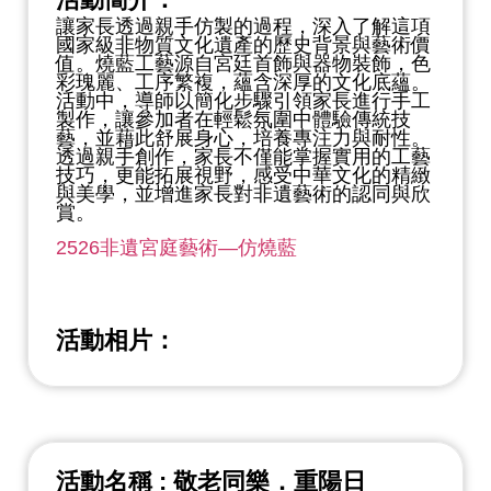
讓家長透過親手仿製的過程，深入了解這項
國家級非物質文化遺產的歷史背景與藝術價
值。燒藍工藝源自宮廷首飾與器物裝飾，色
彩瑰麗、工序繁複，蘊含深厚的文化底蘊。
活動中，導師以簡化步驟引領家長進行手工
製作，讓參加者在輕鬆氛圍中體驗傳統技
藝，並藉此舒展身心，培養專注力與耐性。
透過親手創作，家長不僅能掌握實用的工藝
技巧，更能拓展視野，感受中華文化的精緻
與美學，並增進家長對非遺藝術的認同與欣
賞。
2526非遺宮庭藝術—仿燒藍
活動相片：
活動名稱 : 敬老同樂．重陽日