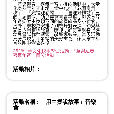
「童樂迎春．喜氣年宵」攤位活動中，大堂
化身熱鬧年宵市場，當中包括「花開富貴
坊」、「織福迎春閣」、「喜迎好禮站」三
個主題攤位。幼兒穿著喜慶華服，與家長於
年宵攤位中換領不同的節慶飾品及小禮物。
另外，學校更安排了到校舞獅表演，幼兒與
家長均興奮地欣賞。隨後，師傅更親身指導
幼兒嘗試舞動獅頭、敲響鑼鼓等。當天活動
充分展現新年象徵的美好寓意，讓大家在年
宵氛圍中體驗喜悅。
2526中華文化校本學習活動_「童樂迎春．
喜氣年宵」攤位活動
活動相片：
活動名稱 : 「用中樂說故事」音樂
會