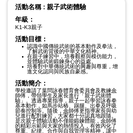
活動名稱 : 親子武術體驗
年級：
K1-K3親子
活動目標：
認識中國傳統武術的基本動作及拳法，
了解武術背後的中華文化精神。
在親子練習中，培養觀察與模仿能力，
並體驗武術鍛鍊身心的益處。
培養對中華傳統武術的興趣與尊重，增
進文化認同與民族自豪感。
活動簡介：
學校邀請了葉問詠春體育會委員會及教練
余
師傅，帶領學生及家長進行「親子武術體
驗」。透過專業指導，親子一起學習詠春拳
基本動作，如馬步站樁、踢腿、出拳及呼吸
節奏控制等。隨後，
余
師傅更指導家長與幼
兒進行配對練習，大家都十分認真地跟隨。
是次親子體驗活動不僅能鍛鍊體能，
余
師傅
的精彩示範與大家的熱情投入，有效內化了
尊重、紀律、合作與自我管理等精神，讓中