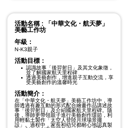
活動名稱 : 「中華文化・航天夢」
美藝工作坊
年級：
N-K3親子
活動目標：
認識故事「後羿射日」及其文化象徵，
並了解國家航天里程碑
透過美藝創作，增進親子互動交流，享
受美藝創作的溫馨時光
活動簡介：
在「中華文化・航天夢」美藝工作坊中，導
師透過有趣互動的形式配合繪畫作品講述故
事「後羿射日」及介紹國家航天里程碑。隨
後，導師更帶領親子進行美藝創作環節，利
用輕黏土製作「太空人登陸月球場景擺
設」。過程中，家長和幼兒都耐心地認真製