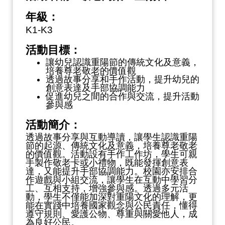
年級：
K1-K3
活動目標：
讓幼兒認識重陽節的傳統文化及意義，
培養尊老敬老的價值觀
透過故事分享和手作活動，提升幼兒的
創意表達及手部協調能力
促進幼兒之間的合作與交流，提升活動
參與感
活動簡介：
透過故事分享與互動導讀，讓學生認識重陽
節的起源、傳統文化及意義，培養尊老敬老
的價值觀。活動設有手作工作坊，學生可親
手製作敬老卡或小禮物，既能發揮創意表
達，又能提升手部協調能力。校園亦安排合
作遊戲與小組交流，讓學生在互動中學習分
工、互相支持，增強參與感。透過多元活
動，學生不僅能加深對重陽文化的理解，更
能在實踐中培養國家觀念與公民責任，懂得
遵守規則、愛護公物、尊重與關愛他人，成
為良好公民。