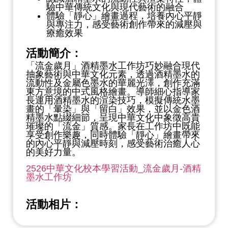
驗中華傳統文化與現代藝術的融合
體驗「靜心」繪畫過程，培養內心平靜
與專注力，感受藝術創作帶來的減壓與
療癒效果
活動簡介：
「流金歲月」酒精墨水工作坊巧妙融合現代
抽象藝術與中華文化元素，透過酒精墨水的
流動性及金屬色墨水的華麗光澤，創作充滿
東方意境的中式風格繪畫。導師細心指導家
長運用酒精墨水的渲染技巧，模擬傳統水墨
畫的「暈染」與「留白」效果，並以金色酒
精墨水點綴細節，呈現中華文化中象徵高貴
璀璨的「流金」質感。家長在工作坊中既能
享受創作樂趣，同時體驗「靜心」繪畫帶來
的內心平靜與減壓時刻，感受藝術治癒人心
的美好力量。
2526中華文化校本學習活動_流金歲月-酒精
墨水工作坊
活動相片：